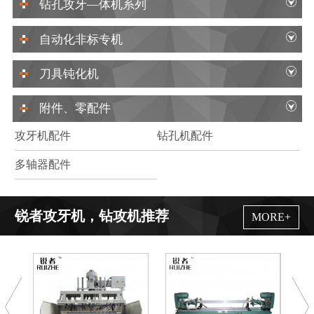
钻孔攻牙—体机系列
自动化非标专机
刀具钝化机
附件、零配件
攻牙机配件
钻孔机配件
多轴器配件
锐者攻牙机，钻攻机推荐
MORE+