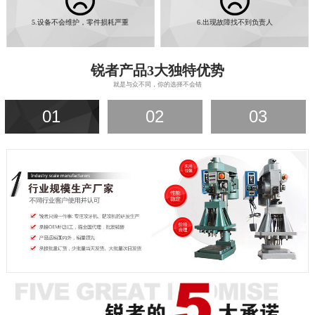
5.设备不会维护，零件损耗严重
6.出现故障找不到负责人
锐者产品3大独特优势
就是与众不同，你的选择不会错
01
02
03