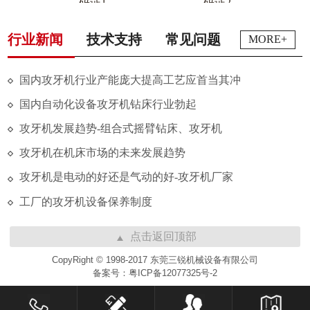
码证1
码证2
行业新闻
技术支持
常见问题
MORE+
国内攻牙机行业产能庞大提高工艺应首当其冲
国内自动化设备攻牙机钻床行业勃起
攻牙机发展趋势-组合式摇臂钻床、攻牙机
攻牙机在机床市场的未来发展趋势
攻牙机是电动的好还是气动的好-攻牙机厂家
工厂的攻牙机设备保养制度
使用全自动钻孔机，有效的提高生产的效率
点击返回顶部
电动攻牙机良好精度的展现
CopyRight © 1998-2017 东莞三锐机械设备有限公司
备案号：粤ICP备12077325号-2