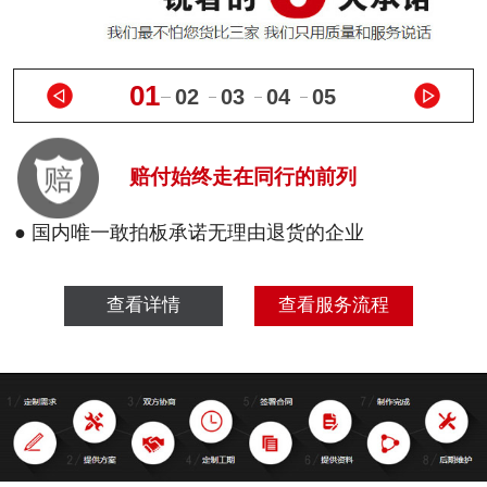
01
02
03
04
05
赔付始终走在同行的前列
● 国内唯一敢拍板承诺无理由退货的企业
查看详情
查看服务流程