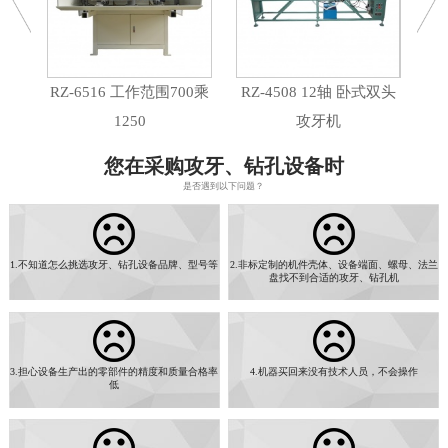
RZ-6516 工作范围700乘
RZ-4508 12轴 卧式双头
RZ
1250
攻牙机
您在采购攻牙、钻孔设备时
是否遇到以下问题？
1.不知道怎么挑选攻牙、钻孔设备品牌、型号等
2.非标定制的机件壳体、设备端面、螺母、法兰
盘找不到合适的攻牙、钻孔机
3.担心设备生产出的零部件的精度和质量合格率
4.机器买回来没有技术人员，不会操作
低