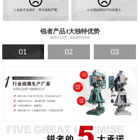
5.设备不会维护，零件损耗严重
6.出现故障找不到负责人
锐者产品3大独特优势
就是与众不同，你的选择不会错
01
02
03