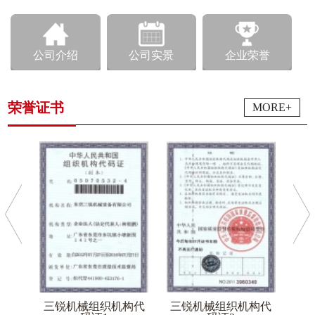
公司介绍
公司实景
企业荣誉
荣誉证书
MORE+
三锐机械组织机构代
三锐机械组织机构代
税