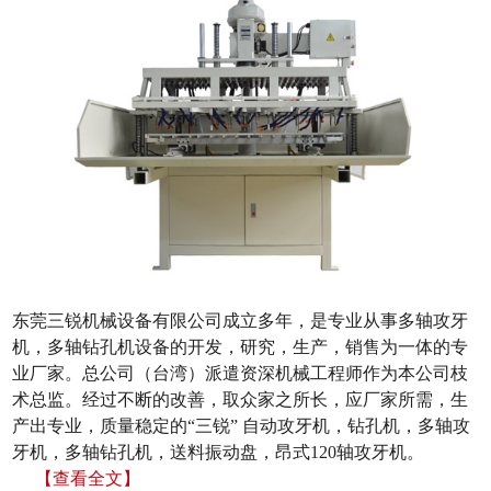
东莞三锐机械设备有限公司成立多年，是专业从事多轴攻牙
机，多轴钻孔机设备的开发，研究，生产，销售为一体的专
业厂家。总公司（台湾）派遣资深机械工程师作为本公司枝
术总监。经过不断的改善，取众家之所长，应厂家所需，生
产出专业，质量稳定的“三锐” 自动攻牙机，钻孔机，多轴攻
牙机，多轴钻孔机，送料振动盘，昂式120轴攻牙机。
【查看全文】