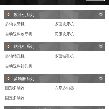
攻牙机系列
多轴攻牙机
多面攻牙机
自动送料攻牙机
伺服攻牙机
钻孔机系列
多轴钻孔机
多面钻孔机
自动送料钻孔机
多轴器系列
圆形多轴器
方形多轴器
固定多轴器