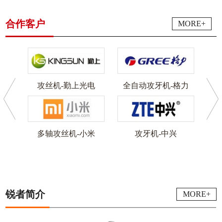
合作客户
MORE+
攻丝机-勤上光电
全自动攻牙机-格力
攻
多轴攻丝机-小米
攻牙机-中兴
全自动
锐者简介
MORE+