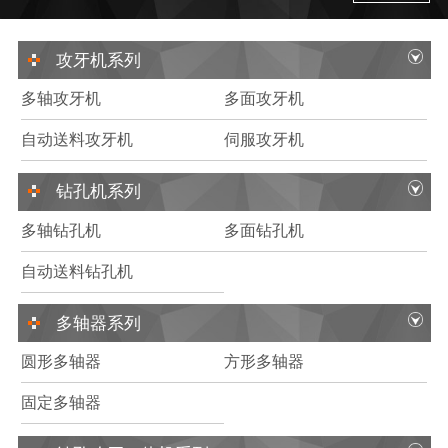
攻牙机系列
多轴攻牙机
多面攻牙机
自动送料攻牙机
伺服攻牙机
钻孔机系列
多轴钻孔机
多面钻孔机
自动送料钻孔机
多轴器系列
圆形多轴器
方形多轴器
固定多轴器