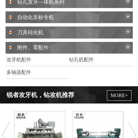
钻孔攻牙—体机系列
自动化非标专机
刀具钝化机
附件、零配件
攻牙机配件
钻孔机配件
多轴器配件
锐者攻牙机，钻攻机推荐
MORE+