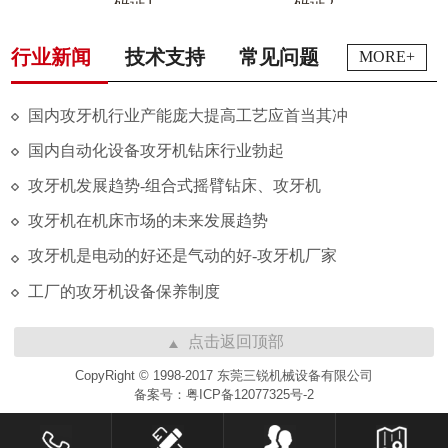
码证1
码证2
行业新闻
技术支持
常见问题
MORE+
国内攻牙机行业产能庞大提高工艺应首当其冲
国内自动化设备攻牙机钻床行业勃起
攻牙机发展趋势-组合式摇臂钻床、攻牙机
攻牙机在机床市场的未来发展趋势
攻牙机是电动的好还是气动的好-攻牙机厂家
工厂的攻牙机设备保养制度
使用全自动钻孔机，有效的提高生产的效率
点击返回顶部
电动攻牙机良好精度的展现
CopyRight © 1998-2017 东莞三锐机械设备有限公司
备案号：粤ICP备12077325号-2