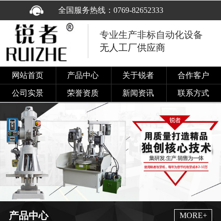
全国服务热线：
0769-82652333
专业生产非标自动化设备
无人工厂供应商
网站首页
产品中心
关于锐者
合作客户
公司实景
荣誉资质
新闻资讯
联系方式
产品中心
MORE+